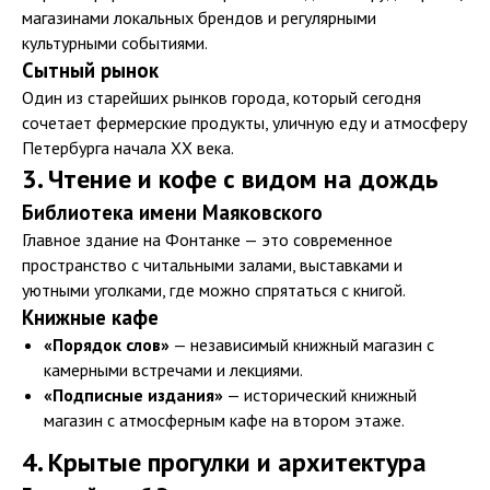
магазинами локальных брендов и регулярными
культурными событиями.
Сытный рынок
Один из старейших рынков города, который сегодня
контакты
сочетает фермерские продукты, уличную еду и атмосферу
Петербурга начала XX века.
Остались вопросы? Свяжитесь с нами
удобным способом
3. Чтение и кофе с видом на дождь
Позвонить
Библиотека имени Маяковского
Главное здание на Фонтанке — это современное
Написать в WhatsApp
пространство с читальными залами, выставками и
уютными уголками, где можно спрятаться с книгой.
Следите за нашими акциями
в социальных сетях
Книжные кафе
Telegram
«Порядок слов»
— независимый книжный магазин с
камерными встречами и лекциями.
ВКонтакте
«Подписные издания»
— исторический книжный
магазин с атмосферным кафе на втором этаже.
4. Крытые прогулки и архитектура