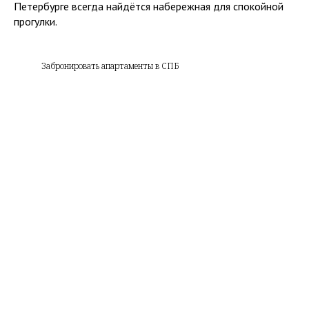
E
в социальных сетях
Петербурге всегда найдётся набережная для спокойной
прогулки.
Telegram
ВКонтакте
Забронировать апартаменты в СПБ