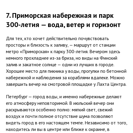
7. Приморская набережная и парк
300-летия — вода, ветер и горизонт
Для тех, кто хочет действительно почувствовать
просторы и близость к заливу, — маршрут от станции
метро «Приморская» к парку 300-летия. Вечером здесь
немного прохладнее из-за бриза, но виды на Финский
залив и закатное солнце — одни из лучших в городе.
Хорошее место для пикника у воды, прогулки по бетонной
набережной и наблюдения за кораблями вдалеке. Можно
контакты
завершить вечер на смотровой площадке у Лахта Центра.
Остались вопросы? Свяжитесь с нами
Петербург — город воды, и именно набережные делают
удобным способом
его атмосферу неповторимой. В июльский вечер они
Позвонить
раскрываются особенно полно: мягкий свет, свежий
воздух и почти полное отсутствие шума позволяют
Написать в WhatsApp
видеть город в его настоящем темпе. Независимо от того,
находитесь ли вы в центре или ближе к окраине, в
Следите за нашими акциями